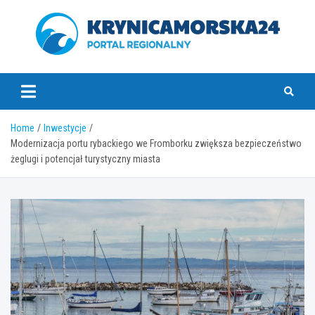
Skip
to
content
krynicamorska24.pl
Home
Inwestycje
Modernizacja portu rybackiego we Fromborku zwiększa bezpieczeństwo
żeglugi i potencjał turystyczny miasta