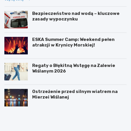
Bezpieczeństwo nad wodą – kluczowe
zasady wypoczynku
ESKA Summer Camp: Weekend pełen
atrakcji w Krynicy Morskiej!
Regaty o Błękitną Wstęgę na Zalewie
Wiślanym 2026
Ostrzeżenie przed silnym wiatrem na
Mierzei Wiślanej
T
W
r
s
a
ł
n
u
s
ż