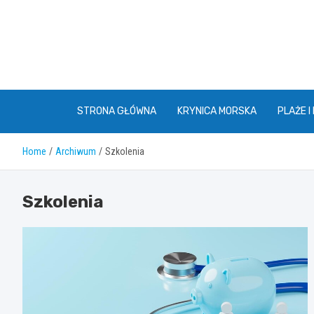
Skip
to
content
STRONA GŁÓWNA
KRYNICA MORSKA
PLAŻE I
Home
Archiwum
Szkolenia
Szkolenia