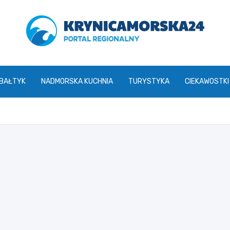
krynicamorska24.pl
 BAŁTYK
NADMORSKA KUCHNIA
TURYSTYKA
CIEKAWOSTKI