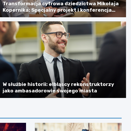
Transformacja cyfrowa dziedzictwa Mikołaja
Kopernika: Specjalny projekt i konferencja
naukowa
W służbie historii: elbląscy rekonstruktorzy
jako ambasadorowie swojego miasta