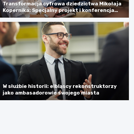
Transformacja cyfrowa dziedzictwa Mikołaja
Kopernika: Specjalny projekt i konferencja
naukowa
W służbie historii: elbląscy rekonstruktorzy
jako ambasadorowie swojego miasta