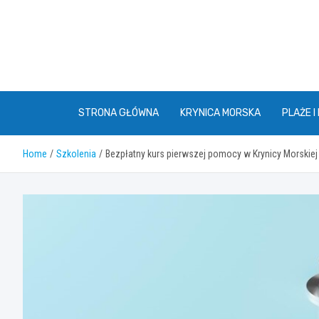
Skip
to
content
STRONA GŁÓWNA
KRYNICA MORSKA
PLAŻE I
Home
Szkolenia
Bezpłatny kurs pierwszej pomocy w Krynicy Morskiej