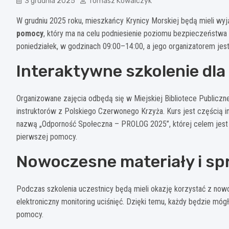
3 grudnia 2025
Tomasz Kowalczyk
W grudniu 2025 roku, mieszkańcy Krynicy Morskiej będą mieli w
pomocy
, który ma na celu podniesienie poziomu bezpieczeństwa 
poniedziałek, w godzinach 09:00–14:00, a jego organizatorem jest
Interaktywne szkolenie dla
Organizowane zajęcia odbędą się w Miejskiej Bibliotece Publicz
instruktorów z Polskiego Czerwonego Krzyża. Kurs jest częścią i
nazwą „Odporność Społeczna – PROLOG 2025”, której celem jest 
pierwszej pomocy.
Nowoczesne materiały i sp
Podczas szkolenia uczestnicy będą mieli okazję korzystać z now
elektroniczny monitoring uciśnięć. Dzięki temu, każdy będzie mógł
pomocy.