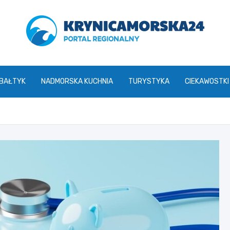
krynicamorska24.pl
 BAŁTYK
NADMORSKA KUCHNIA
TURYSTYKA
CIEKAWOSTKI