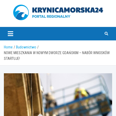
Skip
to
content
krynicamorska24.pl
Home
Budownictwo
NOWE MIESZKANIA W NOWYM DWORZE GDAŃSKIM – NABÓR WNIOSKÓW
STARTUJE!