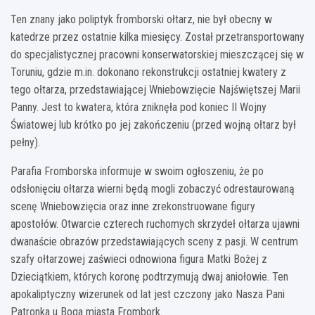
Ten znany jako poliptyk fromborski ołtarz, nie był obecny w
katedrze przez ostatnie kilka miesięcy. Został przetransportowany
do specjalistycznej pracowni konserwatorskiej mieszczącej się w
Toruniu, gdzie m.in. dokonano rekonstrukcji ostatniej kwatery z
tego ołtarza, przedstawiającej Wniebowzięcie Najświętszej Marii
Panny. Jest to kwatera, która zniknęła pod koniec II Wojny
Światowej lub krótko po jej zakończeniu (przed wojną ołtarz był
pełny).
Parafia Fromborska informuje w swoim ogłoszeniu, że po
odsłonięciu ołtarza wierni będą mogli zobaczyć odrestaurowaną
scenę Wniebowzięcia oraz inne zrekonstruowane figury
apostołów. Otwarcie czterech ruchomych skrzydeł ołtarza ujawni
dwanaście obrazów przedstawiających sceny z pasji. W centrum
szafy ołtarzowej zaświeci odnowiona figura Matki Bożej z
Dzieciątkiem, których koronę podtrzymują dwaj aniołowie. Ten
apokaliptyczny wizerunek od lat jest czczony jako Nasza Pani
Patronka u Boga miasta Frombork.