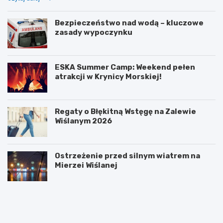
Bezpieczeństwo nad wodą – kluczowe
zasady wypoczynku
ESKA Summer Camp: Weekend pełen
atrakcji w Krynicy Morskiej!
Regaty o Błękitną Wstęgę na Zalewie
Wiślanym 2026
Ostrzeżenie przed silnym wiatrem na
Mierzei Wiślanej
T
W
r
s
a
ł
n
u
s
ż