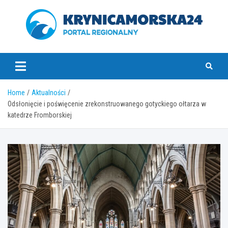
Skip
to
content
krynicamorska24.pl
Home
Aktualności
Odsłonięcie i poświęcenie zrekonstruowanego gotyckiego ołtarza w
katedrze Fromborskiej