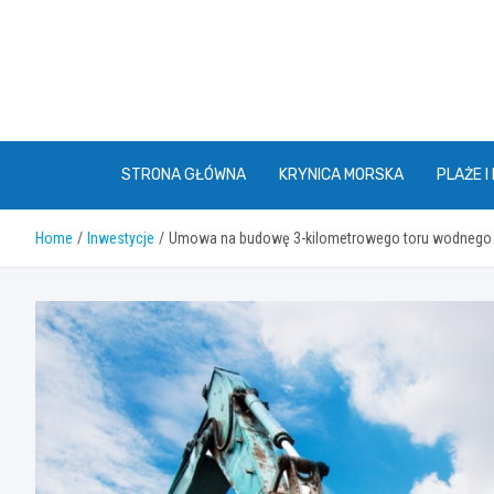
Skip
to
content
STRONA GŁÓWNA
KRYNICA MORSKA
PLAŻE I
Home
Inwestycje
Umowa na budowę 3-kilometrowego toru wodnego n