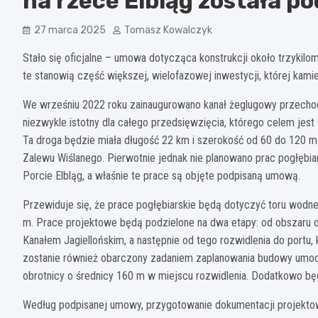
na rzece Elbląg została p
27 marca 2025
Tomasz Kowalczyk
Stało się oficjalne – umowa dotycząca konstrukcji około trzykil
te stanowią część większej, wielofazowej inwestycji, której kam
We wrześniu 2022 roku zainaugurowano kanał żeglugowy przechodz
niezwykle istotny dla całego przedsięwzięcia, którego celem jes
Ta droga będzie miała długość 22 km i szerokość od 60 do 120 m.
Zalewu Wiślanego. Pierwotnie jednak nie planowano prac pogłębia
Porcie Elbląg, a właśnie te prace są objęte podpisaną umową.
Przewiduje się, że prace pogłębiarskie będą dotyczyć toru wodn
m. Prace projektowe będą podzielone na dwa etapy: od obszaru oc
Kanałem Jagiellońskim, a następnie od tego rozwidlenia do portu, 
zostanie również obarczony zadaniem zaplanowania budowy umocn
obrotnicy o średnicy 160 m w miejscu rozwidlenia. Dodatkowo będ
Według podpisanej umowy, przygotowanie dokumentacji projektow