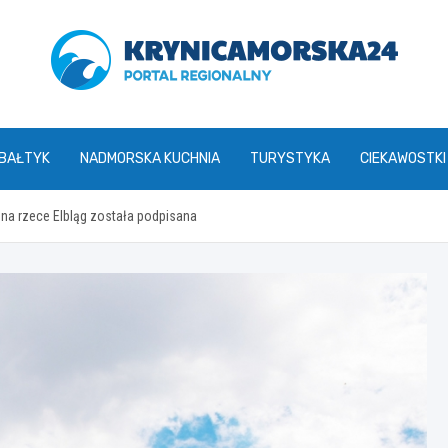
krynicamorska24.pl
 BAŁTYK
NADMORSKA KUCHNIA
TURYSTYKA
CIEKAWOSTKI
a rzece Elbląg została podpisana