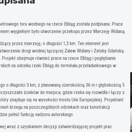
odpisana
ometrowego toru wodnego na rzece Elbląg została podpisana. Prace
ieniem węgielnym było utworzenie przekopu przez Mierzeję Wiślaną.
ący przez mierzeję, o długości 1,3 km. Ten element jest
t stworzenie drogi wodnej łączącej Zalew Wiślany i Zatokę Gdańską.
 Projekt obejmuje również prace na rzece Elbląg i pogłębianie
rskich na odcinku rzeki Elbląg do terminalu przeładunkowego w
ego o długości 3 km, z planowaną szerokością 36 m i głębokością 5
zyszczalni ścieków do miejsca, gdzie rzeka się rozwidla i łączy z
który znajduje się na wysokości mostu Unii Europejskiej. Projektant
ień brzegu na poszczególnych odcinkach oraz konstrukcji
zie pełnić funkcję nadzoru autorskiego.
ej wraz z uzyskaniem decyzji zatwierdzającej projekt prac