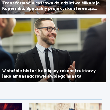
Transformacja cyfrowa dziedzictwa Mikołaja
Kopernika: Specjalny projekt i konferencja
naukowa
W służbie historii: elbląscy rekonstruktorzy
jako ambasadorowie swojego miasta