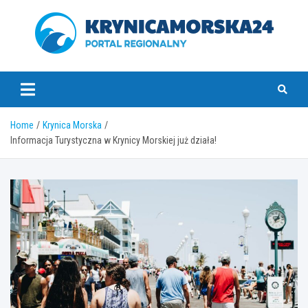
Skip
to
content
krynicamorska24.pl
Home
Krynica Morska
Informacja Turystyczna w Krynicy Morskiej już działa!