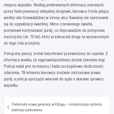
miejsce wypadku. Według preliminarnych informacji zebranych
przez funkcjonariuszy elbląskiej drogówki, kierowca Forda jadący
wzdłuż alei Grunwaldzkiej w stronę ulicy Rawskiej nie zastosował
się do sygnalizacji świetlnej. Mimo czerwonego światła,
postanowił kontynuować jazdę, co doprowadziło do potrącenia
mężczyzny (ok. 70 lat), który przekraczał drogę na wyznaczonym
do tego celu przejściu.
Potrącony pieszy został natychmiast przewieziony do szpitala. Z
informacji wynika, że najprawdopodobniej doznał złamania nogi.
Policja nadal jest na miejscu i bada szczegółowe okoliczności
zdarzenia. 78-letniemu kierowcy zostanie zatrzymane prawo
jazdy, a policja sporządzi wniosek do sądu o ukaranie sprawcy
wypadku.
Nawigacja
Parkomaty nowej generacji w Elblągu – modernizacja systemu
wpisu
płatnego parkowania