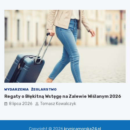
o
s
n
t
f
a
e
r
e
n
c
j
a
n
a
u
k
o
w
WYDARZENIA
ŻEGLARSTWO
a
Regaty o Błękitną Wstęgę na Zalewie Wiślanym 2026
8 lipca 2026
Tomasz Kowalczyk
Copyright © 2026
krynicamorska24.pl