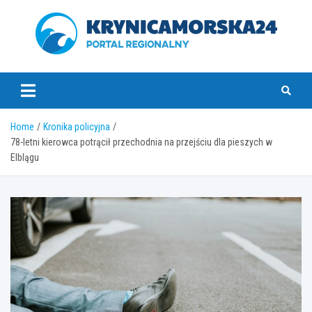
Skip
to
content
krynicamorska24.pl
Home
Kronika policyjna
78-letni kierowca potrącił przechodnia na przejściu dla pieszych w
Elblągu