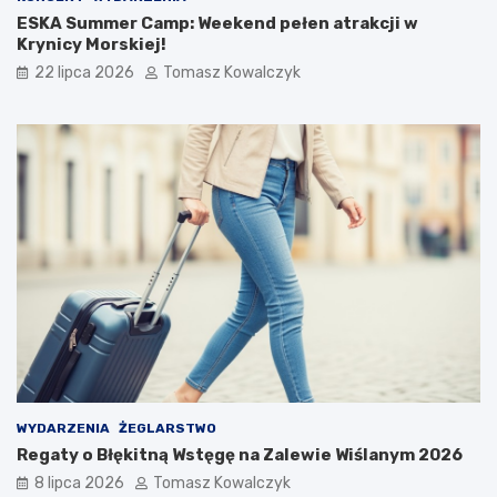
k
o
ESKA Summer Camp: Weekend pełen atrakcji w
t
m
Krynicy Morskiej!
i
i
22 lipca 2026
Tomasz Kowalczyk
k
a
o
s
n
t
f
a
e
r
e
n
c
j
a
n
a
u
k
o
w
WYDARZENIA
ŻEGLARSTWO
a
Regaty o Błękitną Wstęgę na Zalewie Wiślanym 2026
8 lipca 2026
Tomasz Kowalczyk