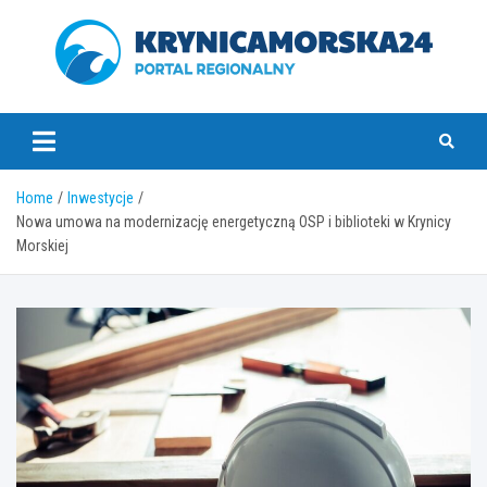
Skip
to
content
krynicamorska24.pl
Home
Inwestycje
Nowa umowa na modernizację energetyczną OSP i biblioteki w Krynicy
Morskiej