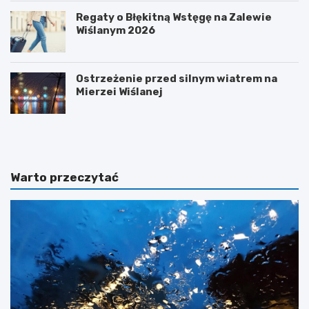
Regaty o Błękitną Wstęgę na Zalewie
Wiślanym 2026
Ostrzeżenie przed silnym wiatrem na
Mierzei Wiślanej
T
W
r
s
a
ł
n
u
s
ż
Warto przeczytać
f
b
o
i
r
e
m
h
a
i
c
s
j
t
a
o
c
r
y
i
f
i