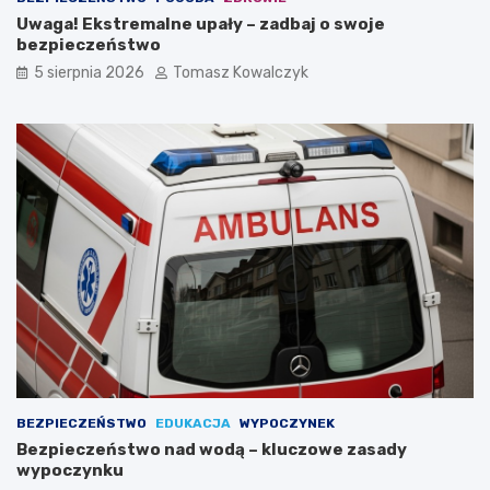
i
s
Uwaga! Ekstremalne upały – zadbaj o swoje
e
c
bezpieczeństwo
d
y
5 sierpnia 2026
Tomasz Kowalczyk
z
r
i
e
c
k
t
o
w
n
a
s
M
t
i
r
k
u
o
k
ł
t
a
o
j
r
a
z
K
y
o
j
p
a
BEZPIECZEŃSTWO
EDUKACJA
WYPOCZYNEK
e
k
Bezpieczeństwo nad wodą – kluczowe zasady
r
o
wypoczynku
n
a