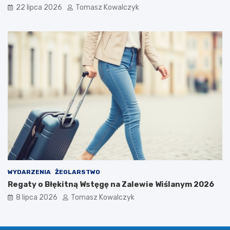
i
i
22 lipca 2026
Tomasz Kowalczyk
k
a
o
s
n
t
f
a
e
r
e
n
c
j
a
n
a
u
k
o
w
WYDARZENIA
ŻEGLARSTWO
a
Regaty o Błękitną Wstęgę na Zalewie Wiślanym 2026
8 lipca 2026
Tomasz Kowalczyk