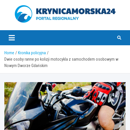
Skip
to
content
krynicamorska24.pl
Home
Kronika policyjna
Dwie osoby ranne po kolizji motocykla z samochodem osobowym w
Nowym Dworze Gdańskim