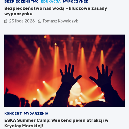
BEZPIECZEŃSTWO
EDUKACJA
WYPOCZYNEK
e
k
Bezpieczeństwo nad wodą – kluczowe zasady
r
o
wypoczynku
n
a
i
m
23 lipca 2026
Tomasz Kowalczyk
k
b
a
a
:
s
S
a
p
d
e
o
c
r
j
o
a
w
l
i
n
e
y
s
p
w
r
o
o
j
j
e
e
g
KONCERT
WYDARZENIA
k
o
ESKA Summer Camp: Weekend pełen atrakcji w
t
m
Krynicy Morskiej!