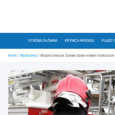
Skip
to
content
STRONA GŁÓWNA
KRYNICA MORSKA
PLAŻE I
Home
Wydarzenia
Bezpieczniejsze Żuławy dzięki nowym funduszom 