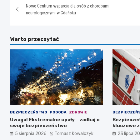
Nowe Centrum wsparcia dla osób z chorobami
wpisu
neurologicznymi w Gdańsku
Warto przeczytać
BEZPIECZEŃSTWO
POGODA
ZDROWIE
BEZPIECZEŃ
Uwaga! Ekstremalne upały – zadbaj o
Bezpieczeń
swoje bezpieczeństwo
kluczowe 
5 sierpnia 2026
Tomasz Kowalczyk
23 lipca 2