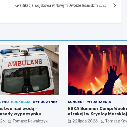
Kwalifikacja wojskowa w Nowym Dworze Gdańskim 2026
STWO
EDUKACJA
WYPOCZYNEK
KONCERT
WYDARZENIA
stwo nad wodą –
ESKA Summer Camp: Week
zasady wypoczynku
atrakcji w Krynicy Morskiej
026
Tomasz Kowalczyk
22 lipca 2026
Tomasz Ko