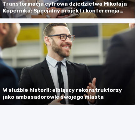
Transformacja cyfrowa dziedzictwa Mikołaja
Kopernika: Specjalny projekt i konferencja
naukowa
W służbie historii: elbląscy rekonstruktorzy
jako ambasadorowie swojego miasta