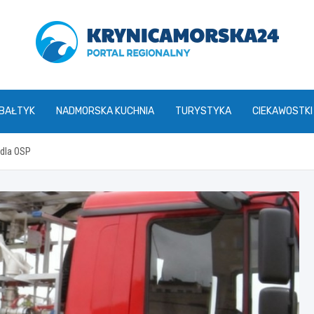
krynicamorska24.pl
 BAŁTYK
NADMORSKA KUCHNIA
TURYSTYKA
CIEKAWOSTKI
dla OSP