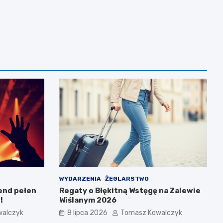
WYDARZENIA
ŻEGLARSTWO
end pełen
Regaty o Błękitną Wstęgę na Zalewie
!
Wiślanym 2026
walczyk
8 lipca 2026
Tomasz Kowalczyk