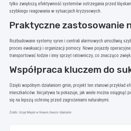
tylko zwiększą efektywność systemów ostrzegania przed klęskam
szybkiego reagowania w sytuacjach kryzysowych.
Praktyczne zastosowanie
Rozbudowane systemy syren i centrali alarmowych umożliwią szyb
proces ewakuacji i organizacji pomocy. Nowe pojazdy operacyjn
transportować łodzie i inny sprzęt ratowniczy, co znacząco zwię
Współpraca kluczem do su
Dzięki wspólnym działaniom gmin, projekt ten stanowi przykład 
mieszkańców. Inicjatywa ta pokazuje, jak wiele można osiągnąć 
się na lepszą ochronę przed zagrożeniami naturalnymi.
Źródło: Urząd Miejski w Nowym Dworze Gdańskim
Nawigacja