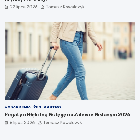
i
i
22 lipca 2026
Tomasz Kowalczyk
k
a
o
s
n
t
f
a
e
r
e
n
c
j
a
n
a
u
k
o
w
WYDARZENIA
ŻEGLARSTWO
a
Regaty o Błękitną Wstęgę na Zalewie Wiślanym 2026
8 lipca 2026
Tomasz Kowalczyk