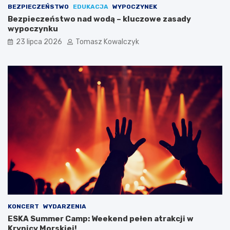
p
a
BEZPIECZEŃSTWO
EDUKACJA
WYPOCZYNEK
e
k
Bezpieczeństwo nad wodą – kluczowe zasady
r
o
wypoczynku
n
a
i
m
23 lipca 2026
Tomasz Kowalczyk
k
b
a
a
:
s
S
a
p
d
e
o
c
r
j
o
a
w
l
i
n
e
y
s
p
w
r
o
o
j
j
e
e
g
KONCERT
WYDARZENIA
k
o
ESKA Summer Camp: Weekend pełen atrakcji w
t
m
Krynicy Morskiej!