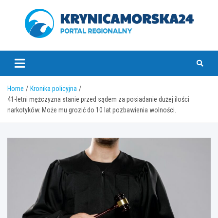
Skip
to
content
krynicamorska24.pl
Home
Kronika policyjna
41-letni mężczyzna stanie przed sądem za posiadanie dużej ilości
narkotyków. Może mu grozić do 10 lat pozbawienia wolności.